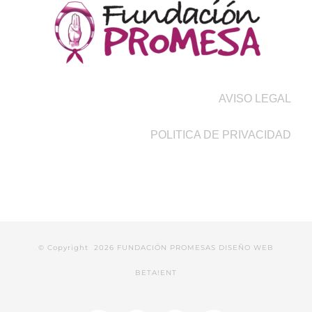
AVISO LEGAL
POLITICA DE PRIVACIDAD
© Copyright
2026 FUNDACIÓN PROMESAS
DISEÑO WEB
BETA!ENT